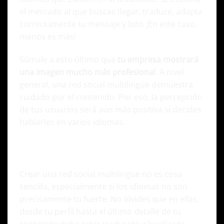
el mercado al que buscas llegar, traduce, adapta
correctamente tu mensaje y listo ¡En este caso,
menos es más!
Súmale a esto último que
tu empresa mostrará
una imagen mucho más profesional
. A nivel
general, una red social multilingüe demuestra
cuidado por el contenido. Por eso, la percepción
de tus usuarios será aún más positiva si decides
hablarles en varios idiomas.
No te angusties si te cuestan los idiomas
¡Podemos ayudarte!
Crear una red social multilingüe no es cosa
sencilla, especialmente si los idiomas no son
precisamente tu fuerte. No olvides que en ellas,
desde tu perfil hasta el último detalle de tu
contenido debe estar traducido y localizado