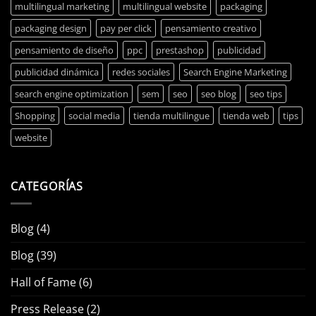
multilingual marketing
multilingual website
packaging
packaging design
pay per click
pensamiento creativo
pensamiento de diseño
ppc
prestashop
publicidad
publicidad dinámica
redes sociales
Search Engine Marketing
search engine optimization
sem
seo
seo blog
seo tips
Shopping
social media
tienda multilingue
tienda web
tips
website
CATEGORÍAS
Blog
(4)
Blog
(39)
Hall of Fame
(6)
Press Release
(2)