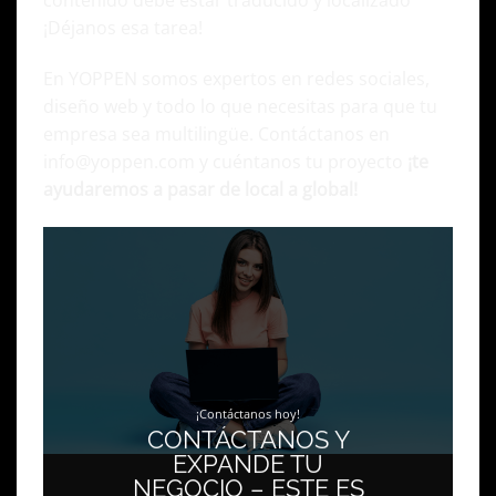
¡Déjanos esa tarea!
En YOPPEN somos expertos en redes sociales,
diseño web y todo lo que necesitas para que tu
empresa sea multilingüe. Contáctanos en
info@yoppen.com
y cuéntanos tu proyecto
¡te
ayudaremos a pasar de local a global!
¡Contáctanos hoy!
CONTÁCTANOS Y
EXPANDE TU
NEGOCIO – ESTE ES