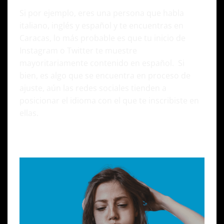
Si por ejemplo, eres una persona que habla
italiano, inglés y español y te encuentras en
Caracas, lo más probable es que tu inicio de
Instagram o Twitter te muestre
mayoritariamente contenido en español. Si
bien, es algo que se encuentra en proceso de
ajuste, aún las redes sociales tienden a
posicionar el idioma con el que te inscribiste en
ellas.