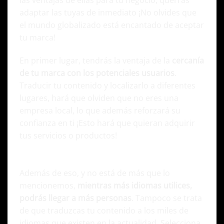
adaptar las tuyas de inmediato ¡No olvides que
el mundo globalizado está encantado de aceptar
tu marca!
En primer lugar, tendrás la ventaja de la
cercanía
de tu marca con los potenciales usuarios
.
Traducir tu contenido y localizarlo a diferentes
lugares, hará que olviden que no eres una
empresa local, lo que además reforzará su
confianza en ti ¡Esto hará que quieran adquirir
tus servicios o productos!
Además de eso, y no está de más que lo
mencionemos,
mientras más idiomas utilices,
podrás llegar a más personas
. Tampoco se trata
de que traduzcas tu contenido a los miles de
idiomas que existen en la actualidad. Selecciona