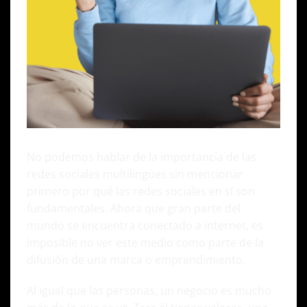
No podemos hablar de la importancia de las
redes sociales multilingües sin mencionar
primero por qué las redes sociales en sí son
fundamentales. Ahora que gran parte del
mundo se encuentra conectado a internet, es
imposible no ver este medio como parte de la
difusión de una marca o emprendimiento.
Al igual que las personas, un negocio es mucho