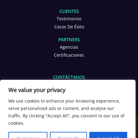
CLIENTES
Testimonios
Casos De Éxito
PARTNERS
Agencias
Certificaciones
CONTÁCTANOS
info@yoppen.com
We value your privacy
+1 601 653 2566
+56 9 3380 4291
We use cookies to enhance your browsing experience,
serve personalised ads or content, and analyse our
[yoppen_chatbot]
traffic. By clicking "Accept All", you consent to our use of
Copyright 2026 ©
YOPPEN®
cookies.
English
Español
Español