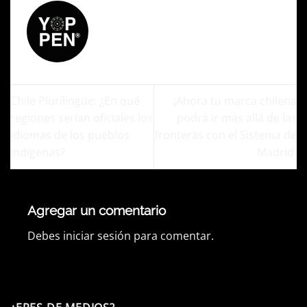
ADMIN
Chile Plurilingüe: ¿En qué
¡Ahora tu marca chilena
regiones serían oficiales los
podrá ir más allá de las
idiomas de los pueblos
fronteras con el Sistema de
indígenas?
Madrid!
Agregar un comentario
Debes
iniciar sesión
para comentar.