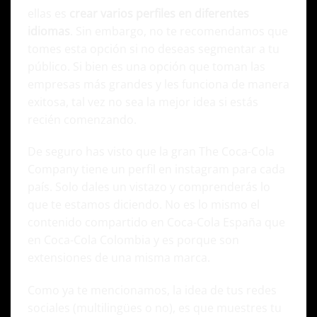
ellas es
crear varios perfiles en diferentes
idiomas
. Sin embargo, no te recomendamos que
tomes esta opción si no deseas segmentar a tu
público. Si bien es una opción que toman las
empresas más grandes y les funciona de manera
exitosa, tal vez no sea la mejor idea si estás
recién comenzando.
De seguro has visto que la gran The Coca-Cola
Company tiene un perfil en instagram para cada
país. Solo dales un vistazo y comprenderás lo
que te estamos diciendo. No es lo mismo el
contenido compartido en
Coca-Cola España
que
en
Coca-Cola Colombia
y es porque son
extensiones de una misma marca.
Como ya te mencionamos, la idea de tus redes
sociales (multilingües o no), es que muestres tu