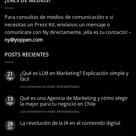
¿ERES DE MEDIOS?
Para consultas de medios de comunicación o si
necesitas un Press Kit, envíanos un mensaje o
comunícate con Ny directamente, ¡ella es tu contacto! –
ny@yoppen.com
POSTS RECIENTES
¿Qué es LLM en Marketing? Explicación simple y
21
Ago
fácil
en
Los comentarios están deshabilitados
¿Qué
es
Qué es una Agencia de Marketing y cómo elegir
13
LLM
Ago
la mejor para tu negocio en Chile
en
en
Los comentarios están deshabilitados
Marketing?
Qué
Explicación
es
La revolución de la IA en el contenido digital
simple
28
una
y
Dic
Agencia
fácil