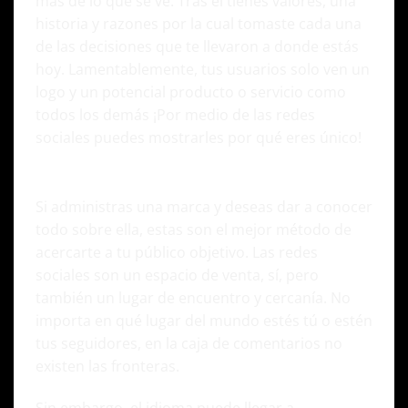
más de lo que se ve. Tras él tienes valores, una
historia y razones por la cual tomaste cada una
de las decisiones que te llevaron a donde estás
hoy. Lamentablemente, tus usuarios solo ven un
logo y un potencial producto o servicio como
todos los demás ¡Por medio de las redes
sociales puedes mostrarles por qué eres único!
Si administras una marca y deseas dar a conocer
todo sobre ella, estas son el mejor método de
acercarte a tu público objetivo. Las redes
sociales son un espacio de venta, sí, pero
también un lugar de encuentro y cercanía. No
importa en qué lugar del mundo estés tú o estén
tus seguidores, en la caja de comentarios no
existen las fronteras.
Sin embargo, el idioma puede llegar a