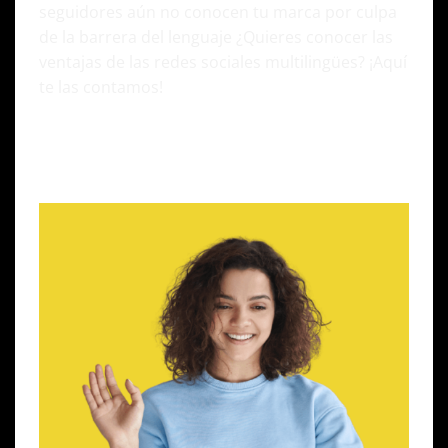
seguidores aún no conocen tu marca por culpa
de la barrera del lenguaje ¿Quieres conocer las
ventajas de las redes sociales multilingües? ¡Aquí
te las contamos!
Redes sociales y su importancia en el
marketing digital