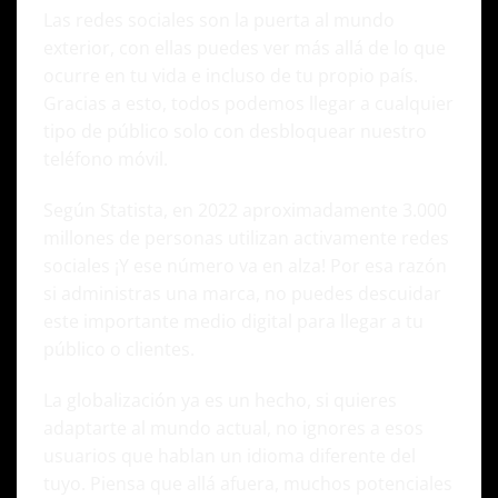
Las redes sociales son la puerta al mundo
exterior, con ellas puedes ver más allá de lo que
ocurre en tu vida e incluso de tu propio país.
Gracias a esto, todos podemos llegar a cualquier
tipo de público solo con desbloquear nuestro
teléfono móvil.
Según
Statista
, en 2022 aproximadamente 3.000
millones de personas utilizan activamente redes
sociales ¡Y ese número va en alza! Por esa razón
si administras una marca, no puedes descuidar
este importante medio digital para llegar a tu
público o clientes.
La globalización ya es un hecho, si quieres
adaptarte al mundo actual, no ignores a esos
usuarios que hablan un idioma diferente del
tuyo. Piensa que allá afuera, muchos potenciales