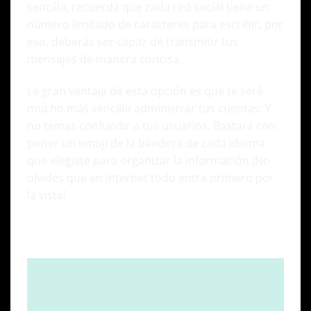
sencilla, recuerda que cada red social tiene un
número limitado de caracteres para escribir, por
eso, deberás ser capaz de transmitir tus
mensajes de manera concisa.
La gran ventaja de esta opción es que te será
mucho más sencillo administrar tus cuentas. Y
no temas confundir a tus usuarios. Bastará con
poner un emoji de la bandera de cada idioma
que elegiste para organizar la información ¡No
olvides que en internet todo entra primero por
la vista!
Redes sociales multilingües: La puerta
abierta al mundo globalizado