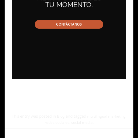
TU MOMENTO.
CONTÁCTANOS
This entry was posted in
and tagged
,
Blog
multilingual marketing
,
.
redes sociales
social media