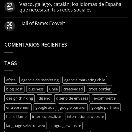
de
Vasco, gallego, catalán: los idiomas de España
27
Marketing
Nov
que necesitan tus redes sociales
y
cómo
elegir
Hall of Fame: Ecovelt
30
la
Oct
mejor
para
tu
COMENTARIOS RECIENTES
negocio
en
Chile
TAGS
africa
agencia de marketing
agencia marketing chile
blog post
business
Chile
creatividad
cross border
design thinking
diseño
diseño de envases
e-commerce
entrepreneur
google ads
google partner
google partners
hall of fame
internacionalizar
international website
language selector web
language website