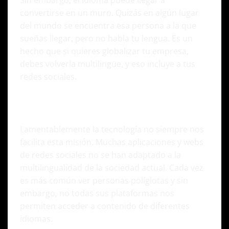
convertirse en un muro. Quizás en algún lugar
del mundo se encuentra esa persona a la que
sueñas llegar, pero no habla tu lengua. Es un
hecho que si quieres globalizar tu empresa,
debes volverla multilingüe, y eso incluye a tus
redes sociales.
Obstáculos en el camino de las redes
sociales multilingües
Lamentablemente la tecnología no siempre nos
facilita esta misión. Muchas aplicaciones y webs
de redes sociales no se han adaptado a la
multilingualidad de la sociedad actual. Cada vez
es más común ver personas políglotas y sin
embargo, no todas sus plataformas nos
permiten acceder a contenido de diferentes
idiomas.