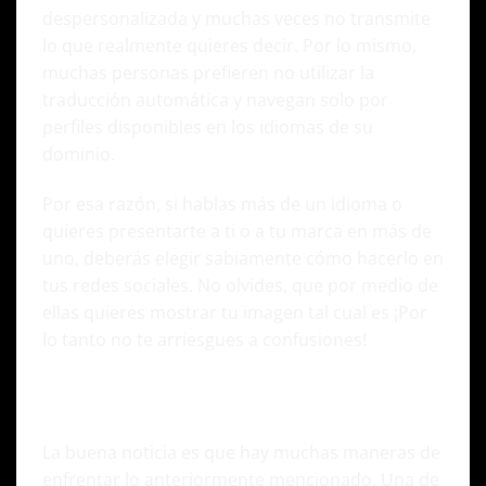
despersonalizada y muchas veces no transmite
lo que realmente quieres decir. Por lo mismo,
muchas personas prefieren no utilizar la
traducción automática y navegan solo por
perfiles disponibles en los idiomas de su
dominio.
Por esa razón, si hablas más de un idioma o
quieres presentarte a ti o a tu marca en más de
uno, deberás elegir sabiamente cómo hacerlo en
tus redes sociales. No olvides, que por medio de
ellas quieres mostrar tu imagen tal cual es ¡Por
lo tanto no te arriesgues a confusiones!
Cómo crear contenido en tus redes
sociales multilingües
La buena noticia es que hay muchas maneras de
enfrentar lo anteriormente mencionado. Una de