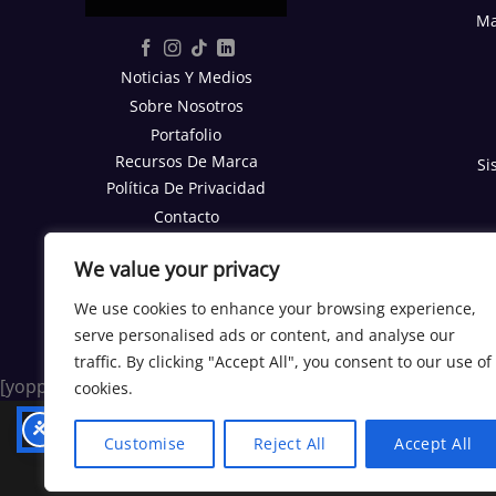
Ma
Noticias Y Medios
Sobre Nosotros
Portafolio
Recursos De Marca
Si
Política De Privacidad
Contacto
Reporte SEO Gratis
We value your privacy
TRABAJA CON NOSOTROS
We use cookies to enhance your browsing experience,
Trabajos
serve personalised ads or content, and analyse our
Programa Afiliados
traffic. By clicking "Accept All", you consent to our use of
[yoppen_chatbot]
cookies.
Customise
Reject All
Accept All