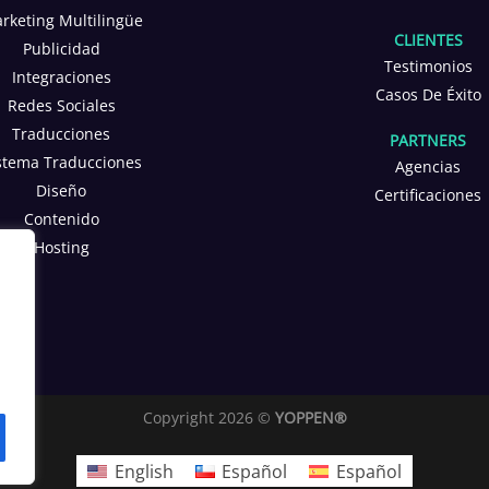
rketing Multilingüe
CLIENTES
Publicidad
Testimonios
Integraciones
Casos De Éxito
Redes Sociales
Traducciones
PARTNERS
stema Traducciones
Agencias
Diseño
Certificaciones
Contenido
Hosting
Copyright 2026 ©
YOPPEN®
English
Español
Español