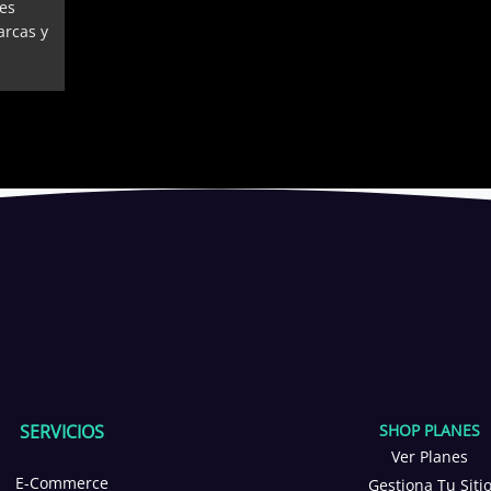
es
arcas y
SERVICIOS
SHOP PLANES
CONTÁCTA
Ver Planes
¡TE ESTAMOS ESPE
E-Commerce
Gestiona Tu Siti