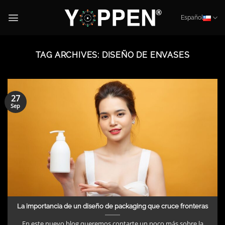
Skip
to
Español
content
TAG ARCHIVES:
DISEÑO DE ENVASES
27
Sep
La importancia de un diseño de packaging que cruce fronteras
En este nuevo blog queremos contarte un poco más sobre la