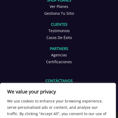
SHOP PLANES
Ver Planes
Gestiona Tu Sitio
CLIENTES
Testimonios
Casos De Éxito
PARTNERS
Agencias
Certificaciones
CONTÁCTANOS
info@yoppen.com
We value your privacy
+1 601 653 2566
+56 9 3380 4291
We use cookies to enhance your browsing experience,
serve personalised ads or content, and analyse our
[yoppen_chatbot]
traffic. By clicking "Accept All", you consent to our use of
Copyright 2026 ©
YOPPEN®