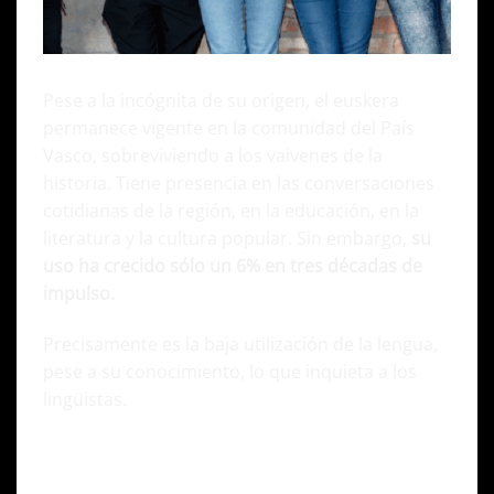
Pese a la incógnita de su origen, el euskera
permanece vigente en la comunidad del País
Vasco, sobreviviendo a los vaivenes de la
historia. Tiene presencia en las conversaciones
cotidianas de la región, en la educación, en la
literatura y la cultura popular. Sin embargo,
su
uso
ha crecido sólo un 6% en tres décadas de
impulso
.
Precisamente es la baja utilización de la lengua,
pese a su conocimiento, lo que inquieta a los
lingüistas.