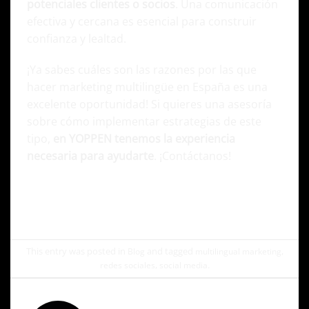
potenciales clientes o socios
. Una comunicación
efectiva y cercana es esencial para construir
confianza y lealtad.
¡Ya sabes cuáles son las razones por las que
hacer marketing multilingüe en España es una
excelente oportunidad! Si quieres una asesoría
sobre cómo implementar estrategias de este
tipo,
en YOPPEN tenemos la experiencia
necesaria para ayudarte
.
¡Contáctanos!
This entry was posted in
and tagged
,
Blog
multilingual marketing
,
.
redes sociales
social media