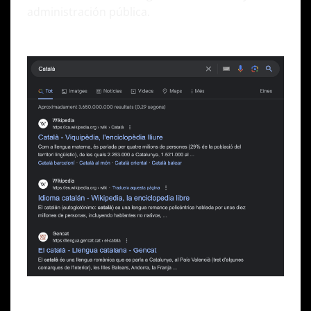
administración pública.
Uso del vasco, gallego y catalán ya son