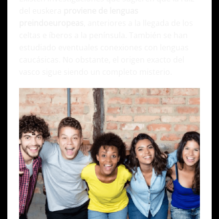
del euskera
proviene de lenguas
preindoeuropeas
, anteriores a la llegada de los
celtas e íberos a la península. También se han
estudiado eventuales conexiones con lenguas
caucásicas. No obstante, el origen exacto del
vasco sigue siendo un completo misterio.