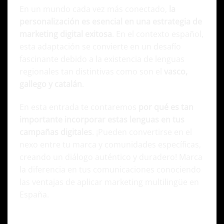
En un mundo cada vez más conectado,
la
personalización es esencial en una estrategia de
marketing digital exitosa
. En el contexto español,
esta adaptación se convierte en un desafío
fascinante debido a la existencia de lenguas
regionales tan distintivas como son el
vasco,
gallego y catalán
.
En esta entrada te contaremos
por qué es tan
importante incorporar estas lenguas en tus
campañas digitales
. ¡Pueden convertirse en el
nexo entre tu marca y comunidades específicas,
creando un diálogo auténtico y duradero! Marca
la diferencia en tus comunicaciones conociendo
las ventajas de aplicar marketing multilingüe en
España.
Contexto actual de las lenguas regionales