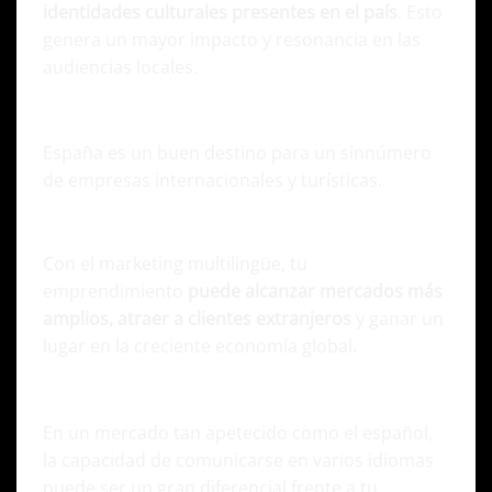
identidades culturales presentes en el país
. Esto
genera un mayor impacto y resonancia en las
audiencias locales.
Acceso a nuevos mercados
España es un buen destino para un sinnúmero
de empresas internacionales y turísticas.
Con el marketing multilingüe, tu
emprendimiento
puede alcanzar mercados más
amplios, atraer a clientes extranjeros
y ganar un
lugar en la creciente economía global.
Competitividad
En un mercado tan apetecido como el español,
la capacidad de comunicarse en varios idiomas
puede ser un gran diferencial frente a tu