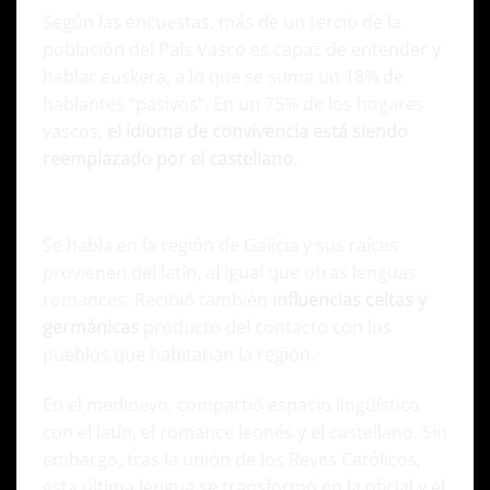
Según las encuestas, más de un tercio de la
población del País Vasco es capaz de entender y
hablar euskera, a lo que se suma un 18% de
hablantes “pasivos”. En un 75% de los hogares
vascos,
el idioma de convivencia está siendo
reemplazado por el castellano
.
Gallego
Se habla en la región de Galicia y sus raíces
provienen del latín, al igual que otras lenguas
romances. Recibió también
influencias celtas y
germánicas
producto del contacto con los
pueblos que habitaban la región.
En el medioevo, compartió espacio lingüístico
con el latín, el romance leonés y el castellano. Sin
embargo, tras la unión de los Reyes Católicos,
esta última lengua se transformó en la oficial y el