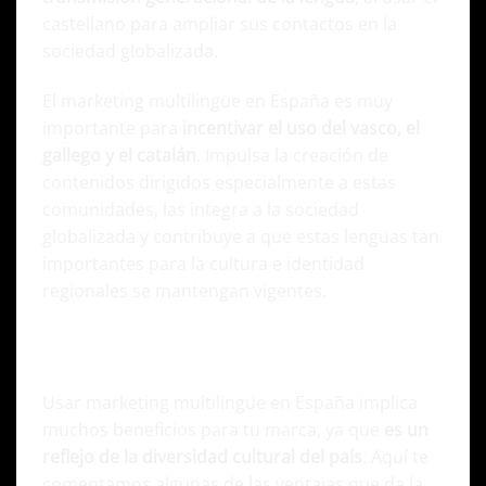
castellano para ampliar sus contactos en la
sociedad globalizada.
El marketing multilingüe en España es muy
importante para
incentivar el uso del vasco, el
gallego y el catalán
. Impulsa la creación de
contenidos dirigidos especialmente a estas
comunidades, las integra a la sociedad
globalizada y contribuye a que estas lenguas tan
importantes para la cultura e identidad
regionales se mantengan vigentes.
Ventajas de usar el marketing multilingüe
en España
Usar marketing multilingüe en España implica
muchos beneficios para tu marca, ya que
es un
reflejo de la diversidad cultural del país
. Aquí te
comentamos algunas de las ventajas que da la