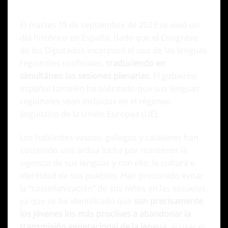
oficiales en el Congreso
El martes 19 de septiembre de 2023 se vivió un
día histórico en España, dado que e
l Congreso
de los Diputados incorporó el uso de las lenguas
regionales cooficiales
,
traduciendo en
simultáneo las sesiones plenarias
. El gobierno
español también ha solicitado que sus lenguas
regionales sean incluidas en el régimen
lingüístico de la Unión Europea (UE).
Los hablantes vascos, gallegos y catalanes han
sostenido una ardua lucha por mantener la
vigencia de sus lenguas y con ello, la cultura e
identidad de sus pueblos. Han procurado
evitar
la “castellanización” de sus niños en las escuelas
,
ya que se ha identificado que
son precisamente
los jóvenes los más proclives a abandonar la
transmisión generacional de la lengua
, al usar el