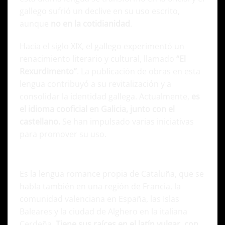
gallego sufrió un declive en su uso escrito,
aunque
no en la cotidianidad
.
Hacia el siglo XIX, el gallego experimentó un
renacimiento literario y cultural, llamado
“El
Rexurdimento”
. La publicación de obras en esta
lengua contribuyó a su revitalización y a
consolidar la identidad gallega. Actualmente,
es
el idioma cooficial en Galicia, junto con el
castellano.
Se han impulsado varias iniciativas
para promover su uso.
Catalán
Es la lengua romance propia de Cataluña, que se
habla también en una región de Francia, la
comunidad valenciana en España, las Islas
Baleares y la ciudad de Alghero en la italiana
Cerdeña.
Tiene sus raíces en el latín vulgar, con