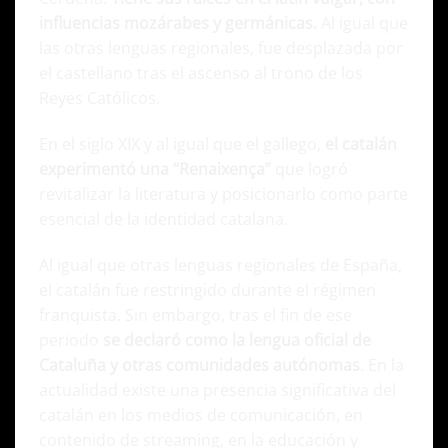
influencias mozárabes y germánicas.
Al igual que
las otras lenguas regionales, fue desplazada por
el castellano tras el ascenso al trono de los
Reyes Católicos.
En el siglo XIX y al igual que el gallego,
el catalán
experimentó una “Renaixença”
que logró
revitalizar la literatura y posicionarlo como parte
esencial de la identidad catalana.
Al igual que otras lenguas regionales de España,
el catalán fue restringido durante el régimen
franquista. Sin embargo, tras el fin de ese
periodo
se declaró como la lengua oficial de
Cataluña y otras comunidades autónomas
.
En la
actualidad existe una presencia significativa del
catalán en los medios de comunicación, en
contenido de streaming, en la educación y