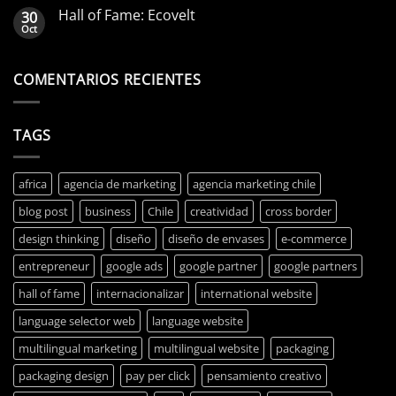
elegir
Hall of Fame: Ecovelt
30
la
Oct
mejor
para
tu
COMENTARIOS RECIENTES
negocio
en
Chile
TAGS
africa
agencia de marketing
agencia marketing chile
blog post
business
Chile
creatividad
cross border
design thinking
diseño
diseño de envases
e-commerce
entrepreneur
google ads
google partner
google partners
hall of fame
internacionalizar
international website
language selector web
language website
multilingual marketing
multilingual website
packaging
packaging design
pay per click
pensamiento creativo