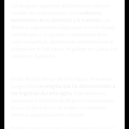
Las lenguas regionales de España no sólo son
canales de comunicación, sino
auténticos
testimonios de su identidad y la tradición
. Las
diversas expresiones lingüísticas en todo el país
contribuyen a la riqueza y complejidad de la
cultura española, destacando especialmente el
euskera en el País Vasco, el gallego en Galicia y el
catalán en Cataluña.
Euskera o vasco
En las fértiles tierras del País Vasco, el euskera
surge como
un enigma que ha desconcertado a
los lingüistas durante siglos
. Este idioma no
pertenece a la familia de lenguas indoeuropeas,
lo cual lo hace único. Su origen ha desatado
diversas especulaciones y teorías.
Existen investigaciones que sugieren que la raíz