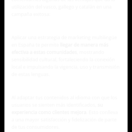
utilización del vasco, gallego y catalán en una
campaña exitosa:
Alcance regional
Aplicar una estrategia de marketing multilingüe
en España te permite
llegar de manera más
efectiva a estas comunidades
, mostrando
sensibilidad cultural, fortaleciendo la conexión
local e impulsando la vigencia, uso y transmisión
de estas lenguas.
UX
Al adaptar tus contenidos al idioma con que los
usuarios se sienten más identificados,
su
experiencia como clientes mejora
. Esto conlleva
a una mayor satisfacción y fidelización de parte
de tus consumidores.