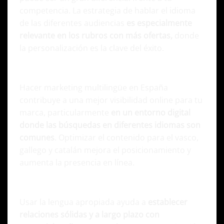
competencia. La estrategia de hablar el idioma
de las diferentes audiencias
es especialmente
relevante en los rubros con más ofertas,
donde
la personalización es la clave del éxito.
Mayor visibilidad online
Hacer marketing multilingüe en España
contribuye a una mejor visibilidad online para tu
marca, particularmente
en un entorno digital
donde las búsquedas en diferentes idiomas son
comunes
. Optimizar el contenido para el vasco,
gallego y catalán mejora el posicionamiento y
aumenta la presencia en línea.
Desarrollo de relaciones a largo plazo
Usar la lengua apropiada ayuda a
establecer
relaciones sólidas y a largo plazo con