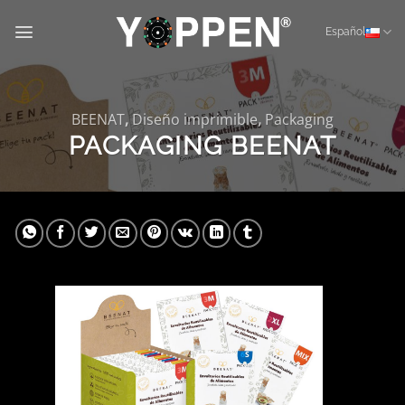
Skip
to
Español
content
BEENAT
,
Diseño imprimible
,
Packaging
PACKAGING BEENAT